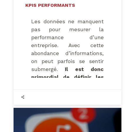
KPIS PERFORMANTS
Les données ne manquent
pas pour mesurer la
performance d’une
entreprise. Avec cette
abondance d’informations,
on peut parfois se sentir
submergé.
Il est donc
primordial de définir les
bons indicateurs (KPIs)
afin de prendre des
décisions éclairées
. Mais
comment choisir un
indicateur de performance
pertinent?