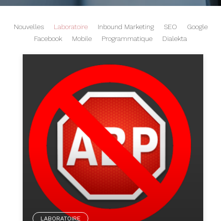
Nouvelles
Laboratoire
Inbound Marketing
SEO
Google
Facebook
Mobile
Programmatique
Dialekta
LABORATOIRE