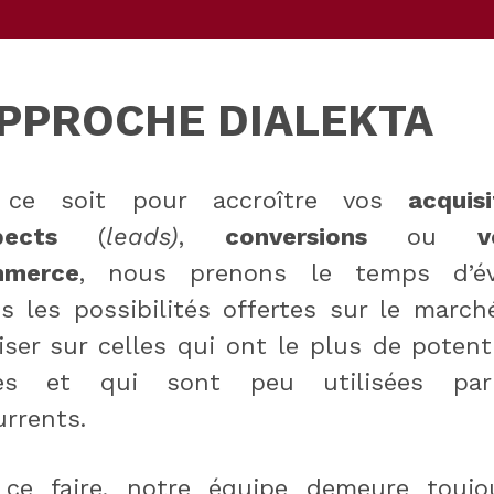
APPROCHE DIALEKTA
ce soit pour accroître vos
acquisi
pects
(
leads)
,
conversions
ou
v
merce
, nous prenons le temps d’év
s les possibilités offertes sur le march
ser sur celles qui ont le plus de potent
ès et qui sont peu utilisées pa
rrents.
 ce faire, notre équipe demeure toujo