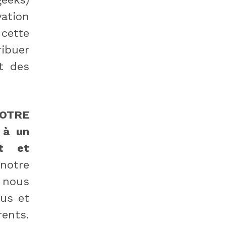
vation
 cette
ibuer
t des
VOTRE
 à un
nt et
notre
 nous
tus et
rents.