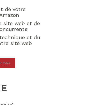
t de votre
 Amazon
e site web et de
concurrents
 technique et du
tre site web
R PLUS
IE
eeks)