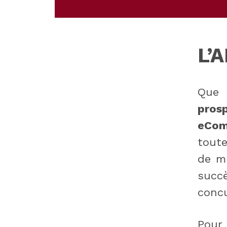
L’
Que 
pros
eCom
toute
de mi
succ
concu
Pour