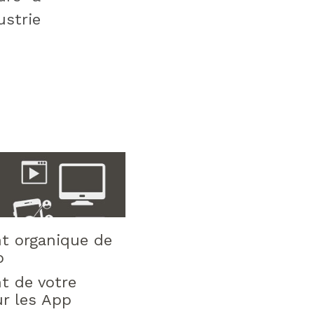
ustrie
t organique de
b
t de votre
ur les App