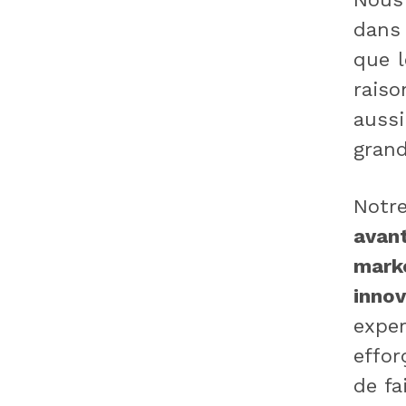
dans 
que l
rais
auss
grand
Notr
avan
mark
inno
expe
effor
de fa