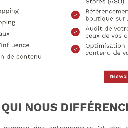
Stores (ASO)
opping
Référencemen
boutique sur
pping
Audit de votr
aux
ceux de vos 
’influence
Optimisation
contenu de vo
on de contenu
EN SAVOI
 QUI NOUS DIFFÉRENC
 sommes des entrepreneurs (et des g