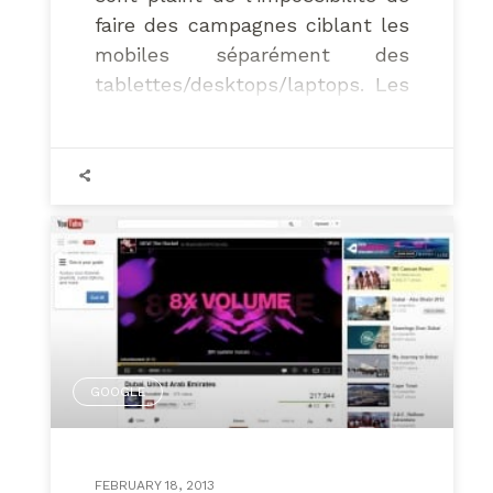
faire des campagnes ciblant les
mobiles séparément des
tablettes/desktops/laptops. Les
seuls produits pour lesquels
c’est encore possible sont les
apps, Adwords ne montrant la
publicité qu’à des appareils
capables de télécharger
l’application (attention : si vous
faîtes la promotion d’une app
iPhone qui peut aussi être
téléchargée par un iPad).
GOOGLE
FEBRUARY 18, 2013