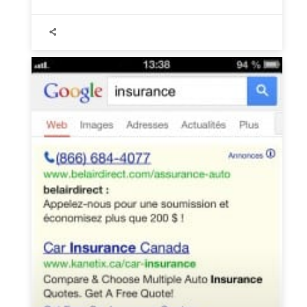
web multiplateforme, et à la
mobilité des internautes. Il est
vrai que les gens cherchent
depuis tous leurs gadgets, et le
nouveau Adwords fusionne vos
campagnes Desktop, Tablette et
Mobile en une seule et même
campagne, tout en permettant
de faire apparaître des créatifs
et extensions différents pour
mobile.
Au cours de ce processus de
migration, on a pu observer les
bons côtés des enhanced
campaigns, mais ces nouveaux