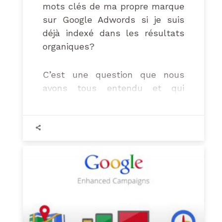
mots clés de ma propre marque
sur Google Adwords si je suis
déjà indexé dans les résultats
organiques?
C’est une question que nous
avons tous entendu et qui
revient régulièrement sur la
table ; et pourtant la réponse
n’est pas toujours évidente.
Cet article mettra en avant
plusieurs arguments pour
appuyer la décision d’acheter
votre propre marque dans les
liens sponsorisés.