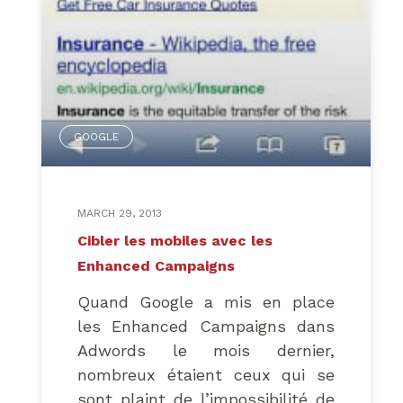
features
font aussi disparaître
certaines options que l’on
utilisait dans l’ancienne version.
Voici un inventaire des bons et
des mauvais côtés selon nos
GOOGLE
premières expériences!
MARCH 29, 2013
Cibler les mobiles avec les
Enhanced Campaigns
Quand Google a mis en place
les Enhanced Campaigns dans
Adwords le mois dernier,
nombreux étaient ceux qui se
sont plaint de l’impossibilité de