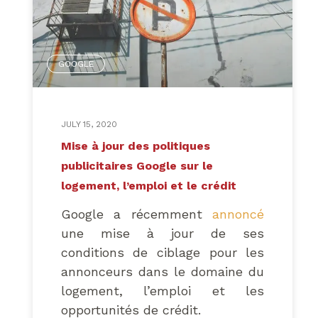
learning
et l’historique de votre
compte Google Ads afin de vous
aider dans la gestion de votre
GOOGLE
budget et l’optimisation de votre
retour sur investissement. Il aide
à répartir votre budget total sur
vos campagnes afin que
JULY 15, 2020
chacune de ces dernières
Mise à jour des politiques
performe le mieux possible. Par
publicitaires Google sur le
exemple, si votre budget total
logement, l’emploi et le crédit
est de 1000 $ et que vous avez
Google a récemment
annoncé
10 campagnes, le planificateur
une mise à jour de ses
de performance vous guidera sur
conditions de ciblage pour les
comment répartir le 1000 $ pour
annonceurs dans le domaine du
l’obtention d’un maximum de
logement, l’emploi et les
conversions.
opportunités de crédit.