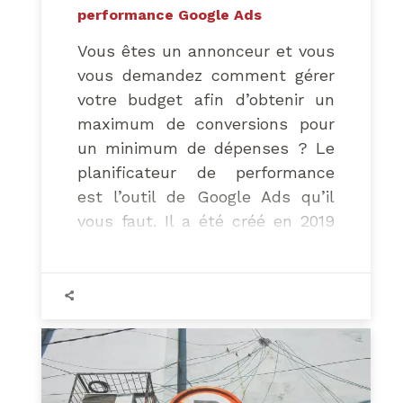
performance Google Ads
Vous êtes un annonceur et vous
vous demandez comment gérer
votre budget afin d’obtenir un
maximum de conversions pour
un minimum de dépenses ? Le
planificateur de performance
est l’outil de Google Ads qu’il
vous faut. Il a été créé en 2019
afin de vous permettre de
planifier vos dépenses
publicitaires.
Le planificateur de performance
est un outil de prévision facile à
utiliser qui utilise le
machine