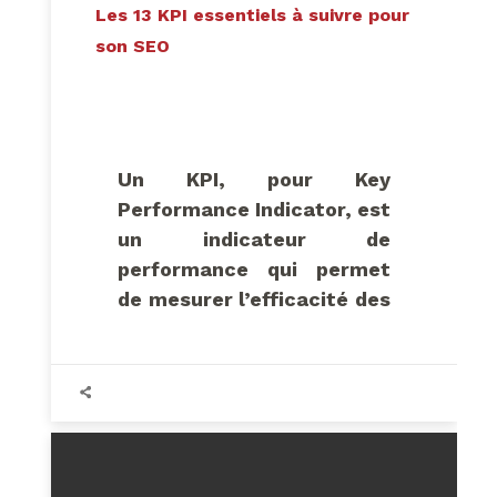
Les 13 KPI essentiels à suivre pour
son SEO
Un KPI, pour Key
Performance Indicator, est
un indicateur de
performance qui permet
de mesurer l’efficacité des
actions mises en place.
En
SEO, les KPI servent à
calculer la rentabilité
d’actions mises en place,
comme la publication de
nouveaux contenus ou