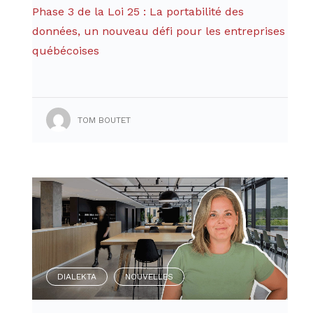
Phase 3 de la Loi 25 : La portabilité des
données, un nouveau défi pour les entreprises
québécoises
TOM BOUTET
DIALEKTA
NOUVELLES
,