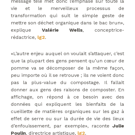
message télé met donc l’emphase sur toute la
vie et le merveilleux processus de
transformation qui suit le simple geste de
mettre son déchet organique dans le bac brun»,
explique
Valérie Wells
, conceptrice-
rédactrice,
lg2
.
«L’autre enjeu auquel on voulait s’attaquer, c’est
que la plupart des gens pensent qu’un cœur de
pomme va se décomposer de la même façon,
peu importe où il se retrouve ; ils ne voient donc
pas la plus-value du compostage. Il fallait
donner aux gens des raisons de composter. En
affichage, on répond à ce besoin avec des
données qui expliquent les bienfaits de la
cueillette de matières organiques sur les gaz à
effet de serre ou sur la durée de vie des lieux
d’enfouissement, par exemple», raconte
Julie
Poulin
, directrice artistique,
lg2
.