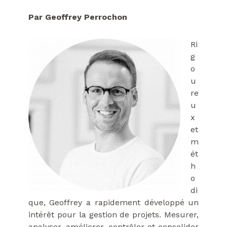
Par Geoffrey Perrochon
Ri
g
o
u
re
u
x
et
m
ét
h
o
di
que, Geoffrey a rapidement développé un
intérêt pour la gestion de projets. Mesurer,
analyser, améliorer, contrôler et consolider