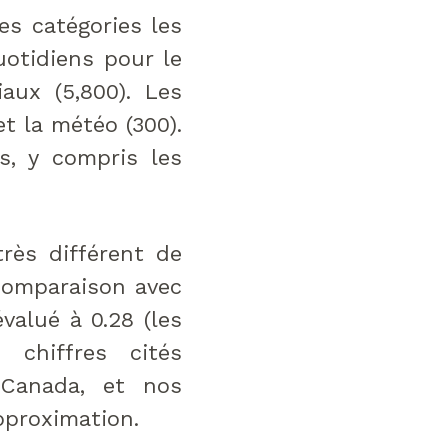
es catégories les
uotidiens pour le
iaux (5,800). Les
et la météo (300).
ls, y compris les
rès différent de
comparaison avec
valué à 0.28 (les
chiffres cités
Canada, et nos
pproximation.