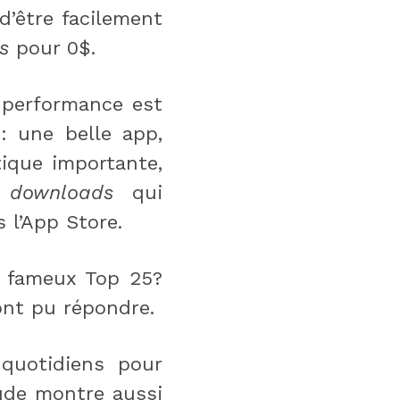
d’être facilement
s
pour 0$.
e performance est
: une belle app,
ique importante,
s
downloads
qui
 l’App Store.
u fameux Top 25?
 ont pu répondre.
 quotidiens pour
tude montre aussi