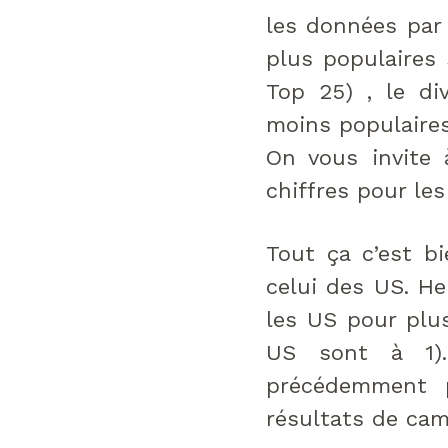
les données par 
plus populaires 
Top 25) , le div
moins populaires 
On vous invite à
chiffres pour le
Tout ça c’est b
celui des US. H
les US pour plus
US sont à 1).
précédemment 
résultats de ca