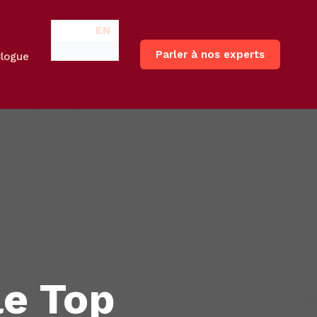
EN
Parler à nos experts
Blogue
le Top