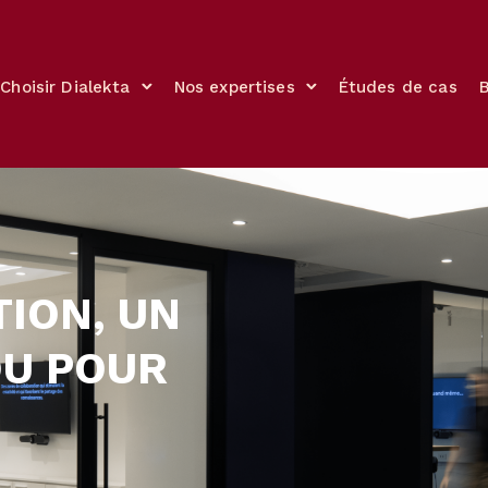
Choisir Dialekta
Nos expertises
Études de cas
ION, UN
U POUR