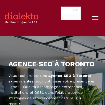
EN
AGENCE SEO À TORONTO
Vous recherchez une
agence SEO à Toronto
expérimentée pour optimiser votre présence en
ligne ? Dialekta accompagne entreprises,
institutions et OSBL dans l’élaboration de
stratégies de référencement naturel sur
mesure.